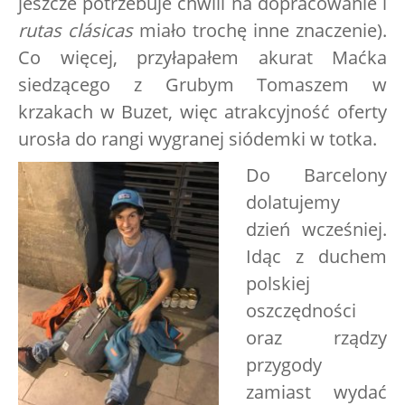
jeszcze potrzebuje chwili na dopracowanie i
rutas clásicas
miało trochę inne znaczenie).
Co więcej, przyłapałem akurat Maćka
siedzącego z Grubym Tomaszem w
krzakach w Buzet, więc atrakcyjność oferty
urosła do rangi wygranej siódemki w totka.
Do Barcelony
dolatujemy
dzień wcześniej.
Idąc z duchem
polskiej
oszczędności
oraz rządzy
przygody
zamiast wydać