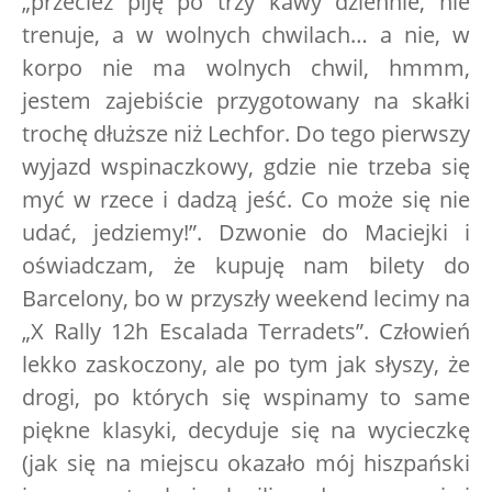
„przecież piję po trzy kawy dziennie, nie
trenuje, a w wolnych chwilach… a nie, w
korpo nie ma wolnych chwil, hmmm,
jestem zajebiście przygotowany na skałki
trochę dłuższe niż Lechfor. Do tego pierwszy
wyjazd wspinaczkowy, gdzie nie trzeba się
myć w rzece i dadzą jeść. Co może się nie
udać, jedziemy!”. Dzwonie do Maciejki i
oświadczam, że kupuję nam bilety do
Barcelony, bo w przyszły weekend lecimy na
„X Rally 12h Escalada Terradets”. Człowień
lekko zaskoczony, ale po tym jak słyszy, że
drogi, po których się wspinamy to same
piękne klasyki, decyduje się na wycieczkę
(jak się na miejscu okazało mój hiszpański