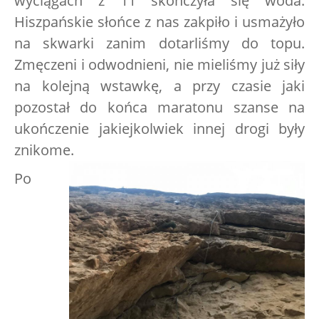
wyciągach z 11 skończyła się woda.
Hiszpańskie słońce z nas zakpiło i usmażyło
na skwarki zanim dotarliśmy do topu.
Zmęczeni i odwodnieni, nie mieliśmy już siły
na kolejną wstawkę, a przy czasie jaki
pozostał do końca maratonu szanse na
ukończenie jakiejkolwiek innej drogi były
znikome.
Po