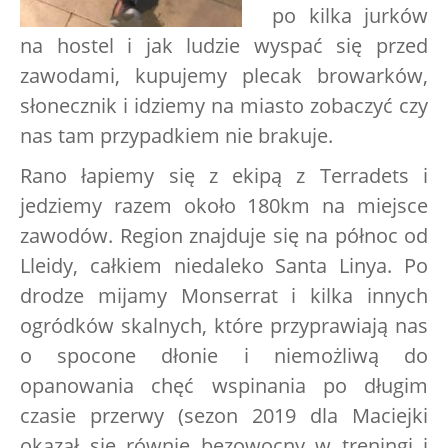
po kilka jurków
na hostel i jak ludzie wyspać się przed
zawodami, kupujemy plecak browarków,
słonecznik i idziemy na miasto zobaczyć czy
nas tam przypadkiem nie brakuje.
Rano łapiemy się z ekipą z Terradets i
jedziemy razem około 180km na miejsce
zawodów. Region znajduje się na północ od
Lleidy, całkiem niedaleko Santa Linya. Po
drodze mijamy Monserrat i kilka innych
ogródków skalnych, które przyprawiają nas
o spocone dłonie i niemożliwą do
opanowania chęć wspinania po długim
czasie przerwy (sezon 2019 dla Maciejki
okazał się równie bezowocny w treningi
i