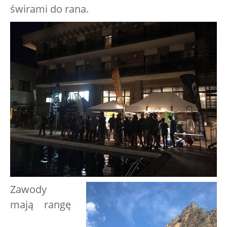
świrami do rana.
Zawody
mają rangę