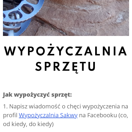
WYPOŻYCZALNIA
SPRZĘTU
Jak wypożyczyć sprzęt:
1. Napisz wiadomość o chęci wypożyczenia na
profil
Wypożyczalnia Sakwy
na Facebooku (co,
od kiedy, do kiedy)