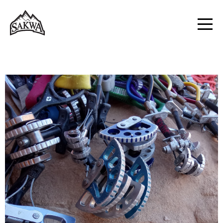
Skip
to
content