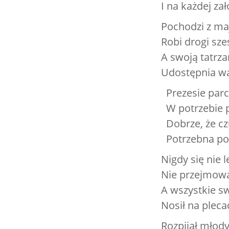
I na każdej za
Pochodzi z ma
Robi drogi sze
A swoją tatrz
Udostępnia w
Prezesie parc
W potrzebie p
Dobrze, że c
Potrzebna po
Nigdy się nie l
Nie przejmował
A wszystkie s
Nosił na pleca
Rozpijał młod