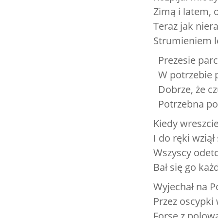
Zimą i latem, 
Teraz jak niera
Strumieniem le
Prezesie parc
W potrzebie p
Dobrze, że c
Potrzebna po
Kiedy wreszcie
I do ręki wzią
Wszyscy odetc
Bał się go każ
Wyjechał na P
Przez oscypki
Forsę z polow