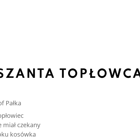
SZANTA TOPŁOWC
of Pałka
opłowiec
e miał czekany
oku kosówka