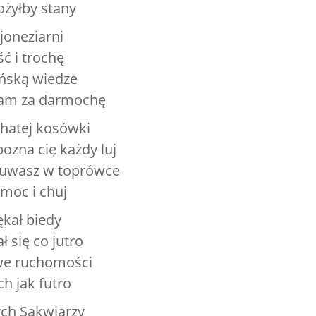
łożyłby stany
joneziarni
ść i trochę
ańską wiedze
am za darmochę
hatej kosówki
ozna cię każdy luj
zuwasz w toprówce
moc i chuj
ękał biedy
 się co jutro
we ruchomości
ch jak futro
ych Sakwiarzy