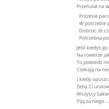
Przehulał na w
Prezesie parc
W potrzebie p
Dobrze, że c
Potrzebna po
Jeśli kiedyś g
Na rowerze ja
To powiedz mu
Czekają na nie
I kiedy opusz
Żeby Ci urato
Wszyscy Sakw
Piją za niego 