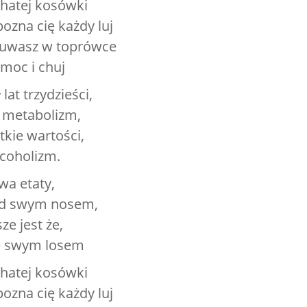
hatej kosówki
ozna cię każdy luj
zuwasz w toprówce
moc i chuj
lat trzydzieści,
ę metabolizm,
tkie wartości,
acoholizm.
wa etaty,
od swym nosem,
ze jest że,
ze swym losem
hatej kosówki
ozna cię każdy luj