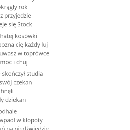
okrągły rok
z przyjedzie
je się Stock
hatej kosówki
ozna cię każdy luj
zuwasz w toprówce
moc i chuj
 skończył studia
ł swój czekan
hnęli
dy dziekan
odhale
 wpadł w kłopoty
ań na niedźwiedzie