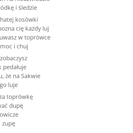
ódkę i śledzie
hatej kosówki
ozna cię każdy luj
zuwasz w toprówce
moc i chuj
o zobaczysz
k pedałuje
, że na Sakwie
go luje
cza toprówkę
wać dupę
owicze
… zupę