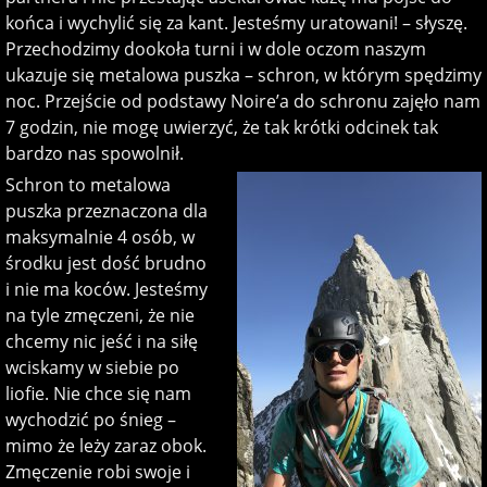
końca i wychylić się za kant. Jesteśmy uratowani! – słyszę.
Przechodzimy dookoła turni i w dole oczom naszym
ukazuje się metalowa puszka – schron, w którym spędzimy
noc. Przejście od podstawy Noire’a do schronu zajęło nam
7 godzin, nie mogę uwierzyć, że tak krótki odcinek tak
bardzo nas spowolnił.
Schron to metalowa
puszka przeznaczona dla
maksymalnie 4 osób, w
środku jest dość brudno
i nie ma koców. Jesteśmy
na tyle zmęczeni, że nie
chcemy nic jeść i na siłę
wciskamy w siebie po
liofie. Nie chce się nam
wychodzić po śnieg –
mimo że leży zaraz obok.
Zmęczenie robi swoje i