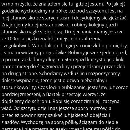
w moim życiu, że znalazłem się tu, gdzie jestem. Po jakiejś
godzinie wychodzimy na półkę tuż pod szczytem. Jest na
niej stanowisko ze starych taśm i decydujemy się zjeżdżać.
Znajdujemy kolejne stanowisko, robimy kolejny zjazd i
stanowiska nagle się kończą. Do zjechania mamy jeszcze
ze 100m, a ciężko znaleźć miejsce do założenia
czegokolwiek. W oddali po drugiej stronie żlebu pomiędzy
Damami widzimy poręczówkę. Robimy jeszcze jeden zjazd,
a po nim zakładamy długi na 60m zjazd korzystając z linki
pomocniczej do ściągnięcia liny i przejeżdżamy przez żleb
na drugą stronę. Schodzimy wzdłuż lin i rozpoczynamy
dalsze wspinanie, teren jest o dziwo niebanalny i
stosunkowo lity. Czas leci nieubłaganie, jesteśmy już coraz
bardziej zmęczeni, a Bartek przestaje wierzyć, że
dojdziemy do schronu. Robi się coraz zimniej i zaczyna
wiać. Od szczytu dzieli nas jeszcze sporo metrów, a
przecież powinniśmy szukać już jakiegoś obejścia i
zjazdów. Wychodzę na sporą półkę, ściągam do siebie
partnera i nie przestając asekurować każę mu pójść do