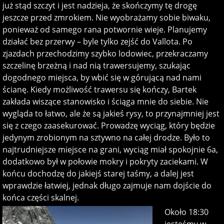
już stąd szczyt i jest nadzieja, że skończymy tę drogę
jeszcze przed zmrokiem. Nie wyobrażamy sobie biwaku,
ponieważ od samego rana potwornie wieje. Planujemy
działać bez przerwy – byle tylko zejść do Vallota. Po
zjazdach przechodzimy szybko lodowiec, przekraczamy
szczelinę brzeżną i nad nią trawersujemy, szukając
dogodnego miejsca, by wbić się w górującą nad nami
ścianę. Kiedy możliwość trawersu się kończy, Bartek
zakłada wiszące stanowisko i ściąga mnie do siebie. Nie
wygląda to łatwo, ale że są jakieś rysy, to przynajmniej jest
się z czego zaasekurować. Prowadzę wyciąg, który będzie
jedynym zrobionym na sztywno na całej drodze. Było to
najtrudniejsze miejsce na grani, wyciąg miał spokojnie 6a,
dodatkowo był w połowie mokry i pokryty zaciekami. W
końcu dochodzę do jakiejś starej taśmy, a dalej jest
wprawdzie łatwiej, jednak długo zajmuje nam dojście do
końca części skalnej.
Około 18:30