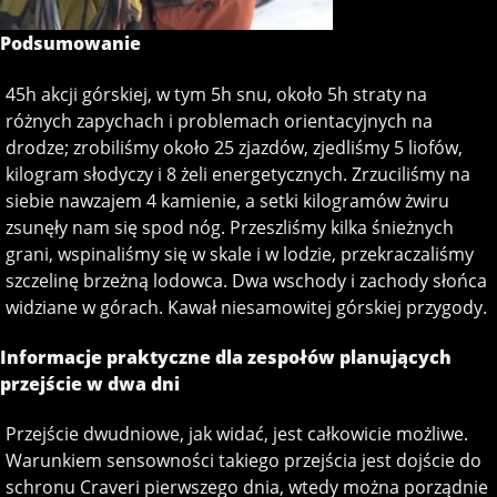
Podsumowanie
45h akcji górskiej, w tym 5h snu, około 5h straty na
różnych zapychach i problemach orientacyjnych na
drodze; zrobiliśmy około 25 zjazdów, zjedliśmy 5 liofów,
kilogram słodyczy i 8 żeli energetycznych. Zrzuciliśmy na
siebie nawzajem 4 kamienie, a setki kilogramów żwiru
zsunęły nam się spod nóg. Przeszliśmy kilka śnieżnych
grani, wspinaliśmy się w skale i w lodzie, przekraczaliśmy
szczelinę brzeżną lodowca. Dwa wschody i zachody słońca
widziane w górach. Kawał niesamowitej górskiej przygody.
Informacje praktyczne dla zespołów planujących
przejście w dwa dni
Przejście dwudniowe, jak widać, jest całkowicie możliwe.
Warunkiem sensowności takiego przejścia jest dojście do
schronu Craveri pierwszego dnia, wtedy można porządnie