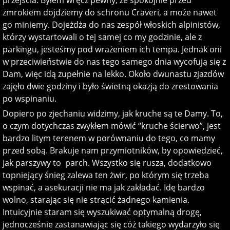
przejścia. Byłem wręcz pewny, że spokojnie przed
zmrokiem dojdziemy do schronu Craveri, a może nawet
go miniemy. Dojeżdża do nas zespół włoskich alpinistów,
którzy wystartowali o tej samej co my godzinie, ale z
parkingu, jesteśmy pod wrażeniem ich tempa. Jednak oni
w przeciwieństwie do nas tego samego dnia wycofują się z
Dam, więc idą zupełnie na lekko. Około dwunastu zjazdów
zajęło dwie godziny i było świetną okazją do zrestowania
po wspinaniu.
Dopiero po zjechaniu widzimy, jak kruche są te Damy. To,
o czym dotychczas zwykłem mówić “kruche ścierwo”, jest
bardzo litym terenem w porównaniu do tego, co mamy
przed sobą. Brakuje nam przymiotników, by opowiedzieć,
jak parszywy to parch. Wszystko się rusza, dodatkowo
topniejący śnieg zalewa ten żwir, po którym się trzeba
wspinać, a asekuracji nie ma jak zakładać. Idę bardzo
wolno, starając się nie strącić żadnego kamienia.
Intuicyjnie staram się wyszukiwać optymalną drogę,
jednocześnie zastanawiając się cóż takiego wydarzyło się