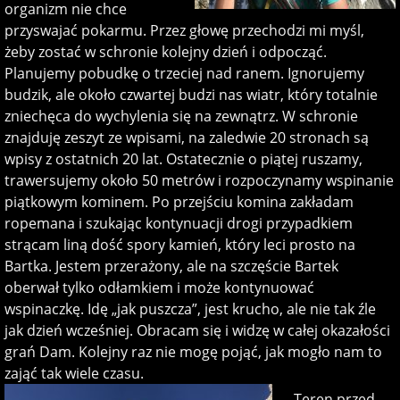
organizm nie chce
przyswajać pokarmu. Przez głowę przechodzi mi myśl,
żeby zostać w schronie kolejny dzień i odpocząć.
Planujemy pobudkę o trzeciej nad ranem. Ignorujemy
budzik, ale około czwartej budzi nas wiatr, który totalnie
zniechęca do wychylenia się na zewnątrz. W schronie
znajduję zeszyt ze wpisami, na zaledwie 20 stronach są
wpisy z ostatnich 20 lat. Ostatecznie o piątej ruszamy,
trawersujemy około 50 metrów i rozpoczynamy wspinanie
piątkowym kominem. Po przejściu komina zakładam
ropemana i szukając kontynuacji drogi przypadkiem
strącam liną dość spory kamień, który leci prosto na
Bartka. Jestem przerażony, ale na szczęście Bartek
oberwał tylko odłamkiem i może kontynuować
wspinaczkę. Idę „jak puszcza”, jest krucho, ale nie tak źle
jak dzień wcześniej. Obracam się i widzę w całej okazałości
grań Dam. Kolejny raz nie mogę pojąć, jak mogło nam to
zająć tak wiele czasu.
Teren przed