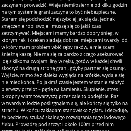
zaczynam prowadzić. Wieje niemiłosiernie od kilku godzin i
na tym systemie grani zaczyna to być niebezpieczne.
Staram się podchodzić najszybciej jak się da, jednak
zmęczenie robi swoje i muszę się co jakiś czas
zatrzymywać. Miejscami mamy bardzo dobry śnieg, w
którym raki i czekan siadają dobrze, miejscami twardy lód,
w który mam problem wbić zęby raków, a miejscami
śnieżną kaszę. Nie ma się za bardzo z czego asekurować.
Idę z kilkoma zwojami liny w ręku, gotów w każdej chwili
skoczyć na drugą stronę grani, gdyby partner się osunął.
Wyjście, mimo że z daleka wygląda na krótkie, wydaje się
nie mieć końca. Po jakimś czasie jestem w stanie założyć
pierwszy przelot – pętlę na kamieniu. Skupienie, stres i
okropny wiatr towarzyszą przez całe to podejście. Raz
w twardym lodzie poślizgnąłem się, ale kończy się tylko na
strachu. W końcu zakładam stanowisko z głazu i decyduję,
że będziemy szukać skalnego rozwiązania tego lodowego
żlebu. Prowadzę pod szczyt i około 100m przed nim