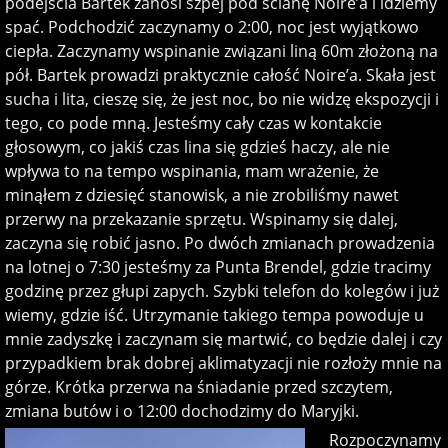
podejścia Bartek zanosi szpej pod ścianę Noire’a i idziemy
spać. Podchodzić zaczynamy o 2:00, noc jest wyjątkowo
ciepła. Zaczynamy wspinanie związani liną 60m złożoną na
pół. Bartek prowadzi praktycznie całość Noire’a. Skała jest
sucha i lita, cieszę się, że jest noc, bo nie widzę ekspozycji i
tego, co pode mną. Jesteśmy cały czas w kontakcie
głosowym, co jakiś czas lina się gdzieś haczy, ale nie
wpływa to na tempo wspinania, mam wrażenie, że
minąłem z dziesięć stanowisk, a nie zrobiliśmy nawet
przerwy na przekazanie sprzętu. Wspinamy się dalej,
zaczyna się robić jasno. Po dwóch zmianach prowadzenia
na lotnej o 7:30 jesteśmy za Punta Brendel, gdzie tracimy
godzinę przez głupi zapych. Szybki telefon do kolegów i już
wiemy, gdzie iść. Utrzymanie takiego tempa powoduje u
mnie zadyszkę i zaczynam się martwić, co będzie dalej i czy
przypadkiem brak dobrej aklimatyzacji nie rozłoży mnie na
górze. Krótka przerwa na śniadanie przed szczytem,
zmiana butów i o 12:00 dochodzimy do Maryjki.
Rozpoczynamy