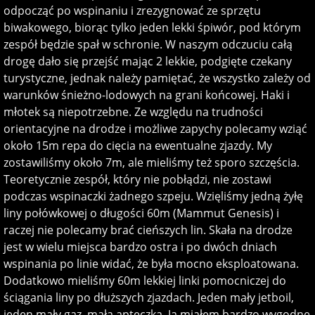
odpocząć po wspinaniu i zrezygnować ze sprzętu
biwakowego, biorąc tylko jeden lekki śpiwór, pod którym
zespół będzie spał w schronie. W naszym odczuciu całą
drogę dało się przejść mając 2 lekkie, podgięte czekany
turystyczne, jednak należy pamiętać, że wszystko zależy od
warunków śnieżno-lodowych na grani końcowej. Haki i
młotek są niepotrzebne. Ze względu na trudności
orientacyjne na drodze i możliwe zapychy polecamy wziąć
około 15m repa do cięcia na ewentualne zjazdy. My
zostawiliśmy około 7m, ale mieliśmy też sporo szczęścia.
Teoretycznie zespół, który nie pobłądzi, nie zostawi
podczas wspinaczki żadnego szpeju. Wzięliśmy jedną żyłę
liny połówkowej o długości 60m (Mammut Genesis) i
raczej nie polecamy brać cieńszych lin. Skała na drodze
jest w wielu miejsca bardzo ostra i po dwóch dniach
wspinania po linie widać, że była mocno eksploatowana.
Dodatkowo mieliśmy 60m lekkiej linki pomocniczej do
ściągania liny po dłuższych zjazdach. Jeden mały jetboil,
jeden mały gaz, mała apteczka. Ja miałem bardzo wygodne