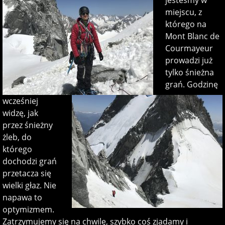
jesteśmy w
miejscu, z
którego na
Mont Blanc de
Courmayeur
prowadzi już
tylko śnieżna
grań. Godzinę
wcześniej
widzę, jak
przez śnieżny
żleb, do
którego
dochodzi grań
przetacza się
wielki głaz. Nie
napawa to
optymizmem.
Zatrzymujemy się na chwilę, szybko coś zjadamy i