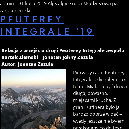
admin | 31 lipca 2019
Alps
alpy
Grupa Młodzieżowa
pza
zazula
ziemski
PEUTEREY
INTEGRALE ’19
Relacja z przejścia drogi Peuterey Integrale zespołu
Bartek Ziemski – Jonatan Johny Zazula
Autor: Jonatan Zazula
Pierwszy raz o Peuterey
Integrale usłyszałem rok
temu. Miała to być droga
długa, poważna,
miejscami krucha. Z
grani Kuffnera było ją
bardzo dobrze widać –
wtedy jeszcze nie byłem
przekonany co do tego,