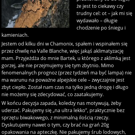
że jest to ciekawy czy
trudny cel: ot – jak mi się
wydawało – długie
chodzenie po śniegu i
kamieniach.
Jestem od kilku dni w Chamonix, spałem i wspinałem się
przez chwilę na Valle Blanche, więc jakąś aklimatyzację
mam. Przyjeżdża do mnie Bartek, u którego z aklimką jest
gorzej, ale nie przejmujemy się tym zbytnio. Mimo
fenomenalnych prognoz (przez tydzień ma być lampa) nie
ma warunu na poważne alpejskie cele – zwyczajnie jest
zbyt ciepło. Został nam czas na tylko jedną drogę i długo
nie możemy się zdecydować, co zaatakujemy.
W końcu decyzja zapada, koledzy nas motywują, żeby
uderzać. Pakujemy się „na ultra lekko”, praktycznie bez
sprzętu biwakowego, z minimalną ilością rzeczy.
Dyskutujemy nawet o tym, czy brać na grań 20g
opakowania na apteczkę. Nie pakujemy śrub lodowych,