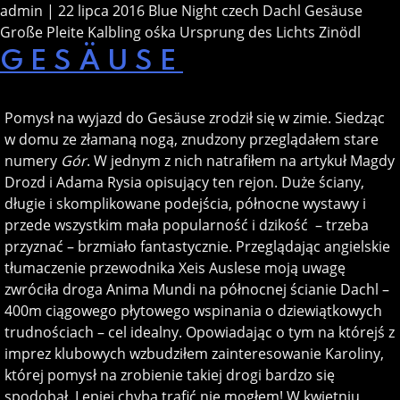
admin | 22 lipca 2016
Blue Night
czech
Dachl
Gesäuse
Große Pleite
Kalbling
ośka
Ursprung des Lichts
Zinödl
GESÄUSE
Pomysł na wyjazd do
Gesäuse
zrodził się w zimie. Siedząc
w domu ze złamaną nogą, znudzony przeglądałem stare
numery
Gór
. W jednym z nich natrafiłem na artykuł Magdy
Drozd i Adama Rysia opisujący ten rejon. Duże ściany,
długie i skomplikowane podejścia, północne wystawy i
przede wszystkim mała popularność i dzikość – trzeba
przyznać – brzmiało fantastycznie. Przeglądając angielskie
tłumaczenie przewodnika Xeis Auslese moją uwagę
zwróciła droga Anima Mundi na północnej ścianie Dachl –
400m ciągowego płytowego wspinania o dziewiątkowych
trudnościach – cel idealny. Opowiadając o tym na którejś z
imprez klubowych wzbudziłem zainteresowanie Karoliny,
której pomysł na zrobienie takiej drogi bardzo się
spodobał. Lepiej chyba trafić nie mogłem! W kwietniu