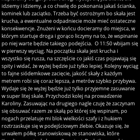
idziemy i idziemy, a co chwilę do pokonania jakaś ścianka,
kominek lub zaciątko. Trzeba być ostrożnym bo skała jest
krucha, a ewentualne odpadniecie może mieć ostateczne
konsekwencje. Znużeni w końcu docieramy do miejsca, w
którym startuje droga i gorąco liczymy na to, że wspinanie
po niej warte będzie takiego podejścia. O 11:50 wbijam się
w pierwszy wyciąg. Na początku skała jest krucha i
wszystko się rusza, na szczęście co jakiś czas pojawiają się
spity i widać, że wyżej będzie już tylko lepiej. Kolejny wyciąg
to fajne siódemkowe zacięcie, jakość skały z każdym
metrem robi się coraz lepsza, a metrów szybko przybywa.
Wydaje się że wyżej będzie już tylko przyjemne zasuwanie
w super litej skale. Przychodzi kolej na prowadzenie
Karoliny. Zasuwając na drugiego nagle czuję że zaczynam
się obsuwać razem ze skałą po której się wspinam, po
nogach przelatuje mi blok wielkości szafy i z hukiem
roztrzaskuje się w podejściowym żlebie. Okazuje się, że
urwałem półkę stanowiskową ze stanowiska, które