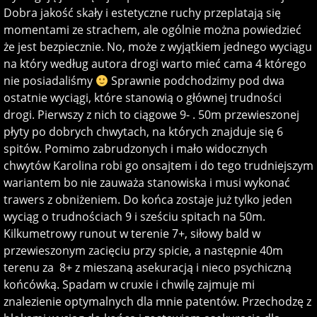
Dobra jakość skały i estetyczne ruchy przeplatają się
momentami ze strachem, ale ogólnie można powiedzieć
że jest bezpiecznie. No, może z wyjątkiem jednego wyciągu
na który według autora drogi warto mieć cama 4 którego
nie posiadaliśmy
Sprawnie podchodzimy pod dwa
ostatnie wyciągi, które stanowią o głównej trudności
drogi. Pierwszy z nich to ciągowe 9- . 50m przewieszonej
płyty po dobrych chwytach, na których znajduje się 6
spitów. Pomimo zabrudzonych i mało widocznych
chwytów Karolina robi go onsajtem i do tego trudniejszym
wariantem bo nie zauważa stanowiska i musi wykonać
trawers z obniżeniem. Do końca zostaje już tylko jeden
wyciąg o trudnościach 9 i sześciu spitach na 50m.
Kilkumetrowy runout w terenie 7+, siłowy bald w
przewieszonym zacięciu przy spicie, a następnie 40m
terenu za 8+ z mieszaną asekuracją i nieco psychiczną
końcówką. Spadam w cruxie i chwilę zajmuje mi
znalezienie optymalnych dla mnie patentów. Przechodzę z