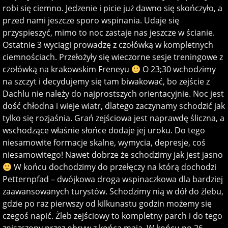
robi się ciemno. Jedzenie i picie już dawno się skończyło, a
przed nami jeszcze sporo wspinania. Udaje się
przyspieszyć, mimo to noc zastaje nas jeszcze w ścianie.
Ostatnie 3 wyciągi prowadzę z czołówką w kompletnych
ciemnościach. Przełożyły się wieczorne sesje treningowe z
czołówką na krakowskim Freneyu
O 23;30 wchodzimy
na szczyt i decydujemy się tam biwakować, bo zejście z
Dachlu nie należy do najprostszych orientacyjnie. Noc jest
dość chłodna i wieje wiatr, dlatego zaczynamy schodzić jak
tylko się rozjaśnia. Grań zejściowa jest naprawdę śliczna, a
wschodzące właśnie słońce dodaje jej uroku. Do tego
niesamowite formacje skalne, wymycia, depresje, coś
niesamowitego! Nawet dobrze że schodzimy jak jest jasno
W końcu dochodzimy do przełęczy na którą dochodzi
Petternpfad – dwójkowa droga wspinaczkowa dla bardziej
zaawansowanych turystów. Schodzimy nią w dół do żlebu,
gdzie po raz pierwszy od kilkunastu godzin możemy się
czegoś napić. Żleb zejściowy to kompletny parch i do tego