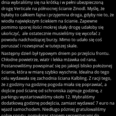
dnia wybraliśmy się na krótką i w pełni ubezpieczoną
drogę Verticale na północnej ścianie Zinodl. Myślę, że
byłaby to całkiem fajna i przyjemna droga, gdyby nie to, że
wiodła największym ściekiem na ścianie. Zapewne
pomimo sporej ilości mokrej skały drogę udałoby się
ukończyć, ale ostatecznie musieliśmy się wycofać z
powodu nadchodzącej burzy. Mimo to udało się coś
poruszać i rozwspinać w tutejszej skale.
Następny dzień był typowym dniem po przejściu frontu.
Chłodne powietrze, wiatr i lekka mżawka od rana.
Postanowiliśmy powspinać się po jakiejś blisko położonej
ścianie, która w miarę szybko wyschnie. Idealna do tego
celu wydawała się zachodnia ściana Kalbling. Z racji tego,
że z godziny na godzinę pogoda miała się poprawiać, a
dojście pod ścianę od schroniska zajmuje godzinę, z
parkingu wystartowaliśmy około 12. Wybraliśmy
dodatkową godzinę podejścia, zamiast wydawać 7 euro na
wjazd samochodem. Niedługo pózniej gratulowaliśmy
sobie sprytu, pomykając stopem serpentynami do