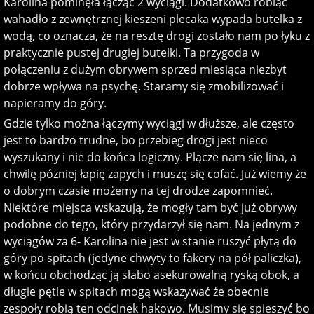
Karolina pominęła łącząc 2 wyciągi. Dodatkowo robiąc
wahadło z zewnętrznej kieszeni plecaka wypada butelka z
wodą, co oznacza, że na resztę drogi zostało nam po łyku z
praktycznie pustej drugiej butelki. Ta przygoda w
połączeniu z dużym obrywem sprzed miesiąca niezbyt
dobrze wpływa na psychę. Staramy się zmobilizować i
napieramy do góry.
Gdzie tylko można łączymy wyciągi w dłuższe, ale często
jest to bardzo trudne, bo przebieg drogi jest nieco
wyszukany i nie do końca logiczny. Plącze nam się lina, a
chwilę pózniej łapię zapych i muszę się cofać. Już wiemy że
o dobrym czasie możemy na tej drodze zapomnieć.
Niektóre miejsca wskazują, że mogły tam być już obrywy
podobne do tego, który przydarzył się nam. Na jednym z
wyciągów za 6- Karolina nie jest w stanie ruszyć płytą do
góry po spitach (jedyne chwyty to fakery na pół paliczka),
w końcu obchodząc ją słabo asekurowalną ryską obok, a
długie pętle w spitach mogą wskazywać że obecnie
zespoły robią ten odcinek hakowo. Musimy się spieszyć bo