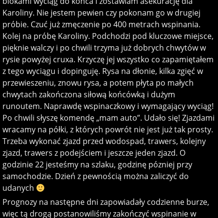
blokami wyciąg do końca i zostawiam asekurację dla
Karoliny. Nie jestem pewien czy pokonam go w drugiej
próbie. Czuć już zmęczenie po 400 metrach wspinania.
Kolej na próbę Karoliny. Podchodzi pod kluczowe miejsce,
pięknie walczy i po chwili trzyma już dobrych chwytów w
rysie powyżej cruxa. Krzyczę jej wszystko co zapamiętałem
z tego wyciągu i dopinguję. Rysa na dłonie, kilka zgięć w
przewieszeniu, znowu rysa, a potem płyta po małych
chwytach zakończona siłową końcówką i dużym
runoutem. Naprawdę wspinaczkowy i wymagający wyciąg!
Po chwili słyszę komendę „mam auto”. Udało się! Zjazdami
wracamy na półki, z których powrót nie jest już tak prosty.
Trzeba wykonać zjazd przed wodospad, trawers, kolejny
zjazd, trawers z podejściem i jeszcze jeden zjazd. O
godzinie 22 jesteśmy na szlaku, godzinę pózniej przy
samochodzie. Dzień z pewnością można zaliczyć do
udanych
Prognozy na następne dni zapowiadały codzienne burze,
więc tą drogą postanowiliśmy zakończyć wspinanie w