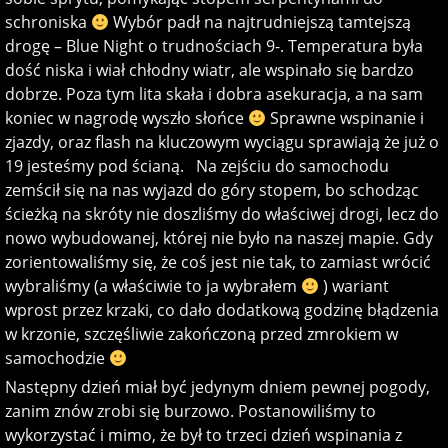
schroniska
Wybór padł na najtrudniejszą tamtejszą
drogę – Blue Night o trudnościach 9-. Temperatura była
dość niska i wiał chłodny wiatr, ale wspinało się bardzo
dobrze. Poza tym lita skała i dobra asekuracja, a na sam
koniec w nagrodę wyszło słońce
Sprawne wspinanie i
zjazdy, oraz flash na kluczowym wyciągu sprawiają że już o
19 jesteśmy pod ścianą. Na zejściu do samochodu
zemścił się na nas wyjazd do góry stopem, bo schodząc
ścieżką na skróty nie doszliśmy do właściwej drogi, lecz do
nowo wybudowanej, której nie było na naszej mapie. Gdy
zorientowaliśmy się, że coś jest nie tak, to zamiast wrócić
wybraliśmy (a właściwie to ja wybrałem
) wariant
wprost przez krzaki, co dało dodatkową godzinę błądzenia
w krzonie, szczęśliwie zakończoną przed zmrokiem w
samochodzie
Następny dzień miał być jedynym dniem pewnej pogody,
zanim znów zrobi się burzowo. Postanowiliśmy to
wykorzystać i mimo, że był to trzeci dzień wspinania z