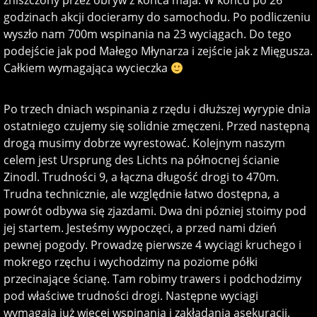
zniszczony przez obryw z końca maja. W końcu po 26
godzinach akcji docieramy do samochodu. Po podliczeniu
wyszło nam 700m wspinania na 23 wyciągach. Do tego
podejście jak pod Małego Młynarza i zejście jak z Mięgusza.
Całkiem wymagająca wycieczka
Po trzech dniach wspinania z rzędu i dłuższej wyrypie dnia
ostatniego czujemy się solidnie zmęczeni. Przed następną
drogą musimy dobrze wyrestować. Kolejnym naszym
celem jest Ursprung des Lichts na północnej ścianie
Zinodl. Trudności 9, a łączna długość drogi to 470m.
Trudna technicznie, ale względnie łatwo dostępna, a
powrót odbywa się zjazdami. Dwa dni pózniej stoimy pod
jej startem. Jesteśmy wypoczęci, a przed nami dzień
pewnej pogody. Prowadzę pierwsze 4 wyciągi kruchego i
mokrego rzęchu i wychodzimy na poziome półki
przecinające ścianę. Tam robimy trawers i podchodzimy
pod właściwe trudności drogi. Następne wyciągi
wymagają już więcej wspinania i zakładania asekuracji.