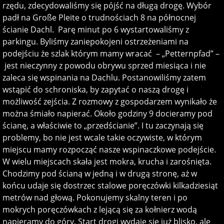
rzędu, zdecydowaliśmy się pójść na długą drogę. Wybór
padł na Große Pleite o trudnościach 8 na północnej
ścianie Dachl. Parę minut po 6 wystartowaliśmy z
parkingu. Byliśmy zaniepokojeni ostrzeżeniami na
podejściu że szlak którym mamy wracać – „Petternpfad” –
jest nieczynny z powodu obrywu sprzed miesiąca i nie
zaleca się wspinania na Dachlu. Postanowiliśmy zatem
wstąpić do schroniska, by zapytać o naszą drogę i
możliwość zejścia. Z rozmowy z gospodarzem wynikało że
można śmiało napierać. Około godziny 9 docieramy pod
ścianę, a właściwie to „przedścianie”. I tu zaczynają się
problemy, bo nie jest wcale takie oczywiste, w którym
miejscu mamy rozpocząć nasze wspinaczkowe podejście.
W wielu miejscach skała jest mokra, krucha i zarośnięta.
Chodzimy pod ścianą w jedną i w drugą stronę, aż w
końcu udaje się dostrzec stalowe poręczówki kilkadziesiąt
metrów nad głową. Pokonujemy skalny teren i po
mokrych poręczówkach z lejącą się za kołnierz wodą
napieramy do góry. Start drogi wydaje się już blisko, ale