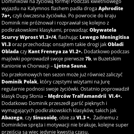
Dominikowi na życiową formę! Podczas kwietniowego
wyjazdu na Kalymnos flashem padła droga
Aphrodite
7a+,
czyli ówczesna życiówka. Po powrocie do kraju
Dominik nie próżnował i rozprawiał się kolejno z
podkrakowskimi klasykami, prowadząc
Obywatela
Scurvy Wprost VI.3+/4
, flashując
Lewego Meningitisa
VI.3
oraz przechodząc onsajtem takie drogi jak
Obladi
Oblada
czy
Kant Freneya za VI.2+.
Dodatkowo podczas
majówki poprowadził swoje pierwsze
7b
, w Buzetskim
Kanionie w Chorwacji –
Ljetna Sauna
.
Do przełomowych ten sezon może już również zaliczyć
Dominik Polak
, który częstymi wizytami na Jurę
regularnie podnosi swoje życiówki. Ostatnio poprowadził
klasyk Dupy Słonia –
Mędrców Tralfamandrii
VI.4+.
Dodatkowo Dominik przeszedł garść pięknych i
wymagających podkrakowskich klasyków, takich jak
Abazego
, czy
Sinusoidę
, obie za
VI.3 +.
Żadnemu z
Dominików spręża i motywacji nie brakuje, kolejne super
przejścia są wiec jedynie kwestią czasu.