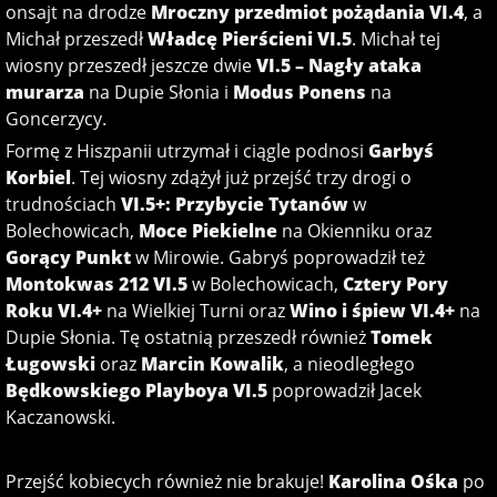
onsajt na drodze
Mroczny przedmiot pożądania VI.4
, a
Michał przeszedł
Władcę Pierścieni VI.5
. Michał tej
wiosny przeszedł jeszcze dwie
VI.5 – Nagły ataka
murarza
na Dupie Słonia i
Modus Ponens
na
Goncerzycy.
Formę z Hiszpanii utrzymał i ciągle podnosi
Garbyś
Korbiel
. Tej wiosny zdążył już przejść trzy drogi o
trudnościach
VI.5+: Przybycie Tytanów
w
Bolechowicach,
Moce Piekielne
na Okienniku oraz
Gorący Punkt
w Mirowie. Gabryś poprowadził też
Montokwas 212 VI.5
w Bolechowicach,
Cztery Pory
Roku VI.4+
na Wielkiej Turni oraz
Wino i śpiew VI.4+
na
Dupie Słonia. Tę ostatnią przeszedł również
Tomek
Ługowski
oraz
Marcin Kowalik
, a nieodległego
Będkowskiego Playboya VI.5
poprowadził Jacek
Kaczanowski.
Przejść kobiecych również nie brakuje!
Karolina Ośka
po