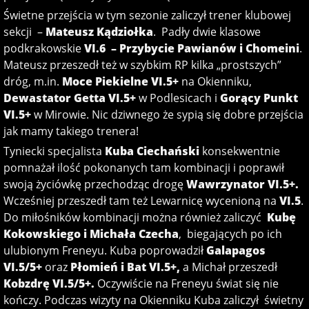
Świetne przejścia w tym sezonie zaliczył trener klubowej
sekcji –
Mateusz Kądziołka
. Padły dwie klasowe
podkrakowskie
VI.6 – Przybycie Pawianów i Chomeini
.
Mateusz przeszedł też w szybkim RP kilka „prostszych”
dróg, m.in.
Moce Piekielne VI.5+
na Okienniku,
Dewastator Getta VI.5+
w Podlesicach i
Gorący Punkt
VI.5+
w Mirowie. Nic dziwnego że sypią się dobre przejścia
jak mamy takiego trenera!
Tyniecki specjalista
Kuba Ciechański
konsekwentnie
pomnażał ilość pokonanych tam kombinacji i poprawił
swoją życiówkę przechodząc drogę
Wawrzynator VI.5+.
Wcześniej przeszedł tam też Lewarnicę wycenioną na
VI.5
.
Do miłośników kombinacji można również zaliczyć
Kubę
Kokowskiego i Michała Czecha
, biegających po ich
ulubionym Freneyu. Kuba poprowadził
Galapagos
VI.5/5+
oraz
Płomień i Bat VI.5+,
a Michał przeszedł
Kobzdrę VI.5/5+.
Oczywiście na Freneyu świat się nie
kończy. Podczas wizyty na Okienniku Kuba zaliczył świetny