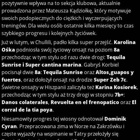
pozytywnie wpływa na to sekcja klubowa, aktualnie
prowadzona przez Mateusza Kądziołkę, który motywuje
swoich podopiecznych do ciężkich i wyczerpujących
treningów. Dla wielu osób ostatnie kilka miesięcy to czas
szybkiego progresu i kolejnych życiówek.
Już w lutym, w Chullili, padło kilka super przejść.
Karolina
Ośka
podniosła swój życiowy onsajt na poziom
8a
przechodząc w tym stylu od razu dwie drogi:
Tequila
Sunrise i Super cantina marina
. Gabryś Korbiel
pocisnął dwie
8a
:
Tequila Sunrise
oraz
Altos,guapos y
fuertes
, oraz dołożył onsajt na drodze
Super Zeb 7c
.
Świetne onsajty w Hiszpanii zaliczyła też
Karina Kosiorek
,
przechodząc w tym stylu aż trzy drogi w stopniu
7b+
:
Danos colaterales
,
Revuelta en el frenopatico
oraz
El
corral de la tia poya
.
Niesamowity progres tej wiosny odnotował
Dominik
Cyran
. Przepracowana zima w Norze na Zakrzówku i
częste wyjazdy na wspinanie w Tatry przełożyły się