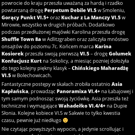
powrocie do kraju przeszła uważaną za hardą i rzadko
powtarzaną drogę
Perpetum Debile VI.5
w Smoleniu,
Gorący Punkt VI.5+
oraz
Kuchar z La Manczy VI.5
w
Mirowie, wszystko w drugich próbach. Dodatkowo
podczas przedłużonej majówki Karolina przeszła drogę
Shuffle Town 8a
w Adlitzgraben oraz zaliczyła mnóstwo
onsajtów do poziomu 7c. Końcem marca
Karina
Kosiorek
przeszła swoją pierwszą
VI.5
– drogę
Golumek
Konfucjusz Kurt
na Sokolicy, a miesiąc pozniej dołożyła
do tego kolejny piękny klasyk –
Chińskiego Maharadżę
VI.5
w Bolechowicach.
Fantastyczne postępy w skałach zrobiła ostatnio
Asia
Kapłańska
, prowadząc
Panoramixa VI.4+
na Łabajowej i
tym samym podnosząc swoją życiówkę. Asia przeszła też
techniczne i wymagające
Wahadełko VI.4/4+
na Dupie
Słonia. Kolejne kobiece VI.5 w Sakwie to tylko kwestia
czasu, pewnie już niedługo
Nie czytając powyższych wypocin, a jedynie scrollując i