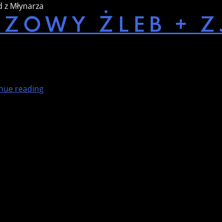
d z Młynarza
ZOWY ŻLEB + Z
„Wielki
nue reading
Młynarzowy
Żleb
+
zjazd
z
Młynarza”