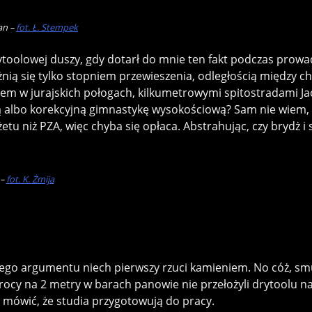
an –
fot. Ł. Stempek
rytoolowej duszy, gdy dotarł do mnie ten fakt podczas prowa
ą się tylko stopniem przewieszenia, odległością między chw
 w jurajskich połogach, kilkumetrowymi spitostradami Jac
 albo korekcyjną gimnastykę wysokościową? Sam nie wiem, mo
u niż PZA, więc chyba się opłaca. Abstrahując, czy brydż i
 –
fot. K. Żmija
 tego argumentu niech pierwszy rzuci kamieniem. No cóż, sm
rocy na 2 metry w barach panowie nie przełożyli drytoolu n
by mówić, że studia przygotowują do pracy.