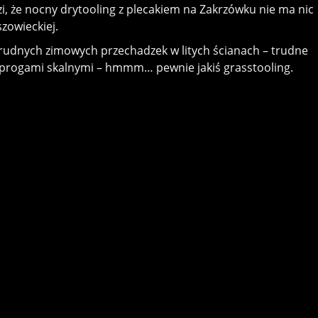
 że nocny drytooling z plecakiem na Zakrzówku nie ma nic
zowieckiej.
 trudnych zimowych przechadzek w litych ścianach – trudne
 progami skalnymi – hmmm… pewnie jakiś grasstooling.