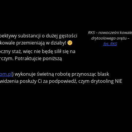
RKS – nowocześni kowale
ktywy substancji o dużej gęstości
drytoolowego orężu –
i kowale przemieniają w dziaby!
fot. RKS
y staż, więc nie będę silił się na
rczym. Potraktujcie poniższą
com.pl
) wykonuje świetną robotę przynosząc blask
idzenia posłuży Ci za podpowiedź, czym drytooling NIE