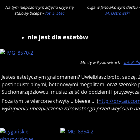
Na tym niepozornym zdjęciu kryje się
Olga w Janówkowym dachu 
stalowy biceps –
fot. E. Stec
M. Ostrowski
nie jest dla estetów
Mosty w Pyskowicach –
fot. K. Ż
Jesteś estetycznym grafomanem? Uwielbiasz błoto, sadzę, żw
postindustrialnymi, betonowymi megalitami oraz szeroko
Suchonarzędziowcu, musisz zejść do podziemi i przyzwyczai
Poza tym te wiercone chwyty… bleeee…. (
http://brytan.c
wykupieniu ubezpieczenia zdrowotnego przed wejściem na B