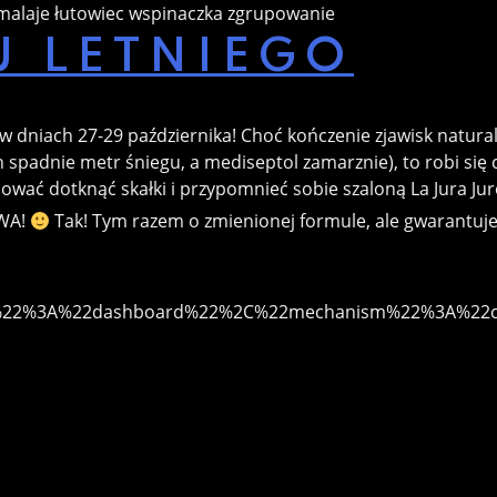
malaje
łutowiec
wspinaczka
zgrupowanie
U LETNIEGO
dniach 27-29 października! Choć kończenie zjawisk natural
spadnie metr śniegu, a mediseptol zamarznie), to robi się c
ować dotknąć skałki i przypomnieć sobie szaloną La Jura Jur
OWA!
Tak! Tym razem o zmienionej formule, ale gwarantuje
ce%22%3A%22dashboard%22%2C%22mechanism%22%3A%22