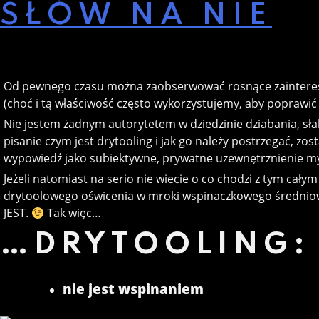
SŁÓW NA NIE
Od pewnego czasu można zaobserwować rosnące zainteresow
(choć i tą właściwość często wykorzystujemy, aby poprawić 
Nie jestem żadnym autorytetem w dziedzinie dziabania, słab
pisanie czym jest drytooling i jak go należy postrzegać, z
wypowiedź jako subiektywne, prywatne uzewnętrznienie my
Jeżeli natomiast na serio nie wiecie o co chodzi z tym ca
drytoolowego oświcenia w mroki wspinaczkowego średniowi
JEST.
Tak więc…
…DRYTOOLING:
nie jest wspinaniem