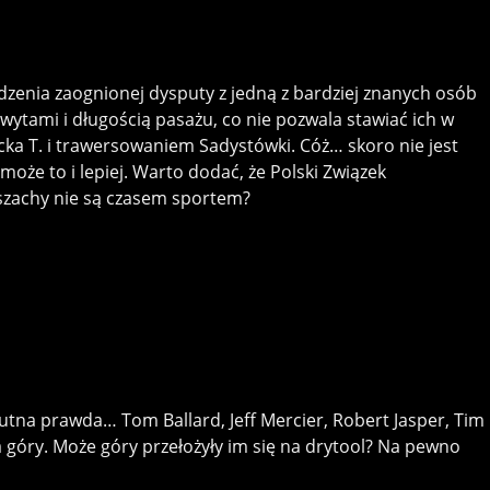
dzenia zaognionej dysputy z jedną z bardziej znanych osób
ytami i długością pasażu, co nie pozwala stawiać ich w
ka T. i trawersowaniem Sadystówki. Cóż… skoro nie jest
że to i lepiej. Warto dodać, że Polski Związek
 szachy nie są czasem sportem?
utna prawda… Tom Ballard, Jeff Mercier, Robert Jasper, Tim
a góry. Może góry przełożyły im się na drytool? Na pewno