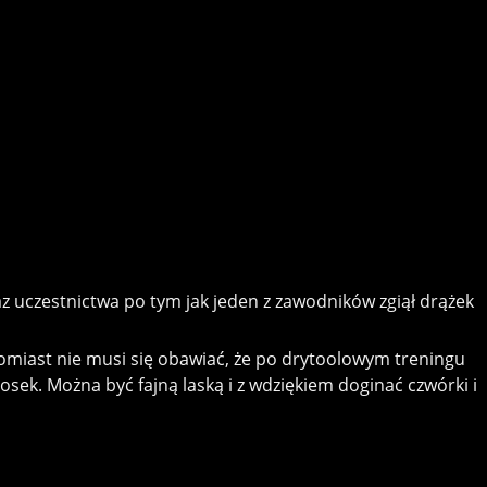
az uczestnictwa po tym jak jeden z zawodników zgiął drążek
tomiast nie musi się obawiać, że po drytoolowym treningu
osek. Można być fajną laską i z wdziękiem doginać czwórki i