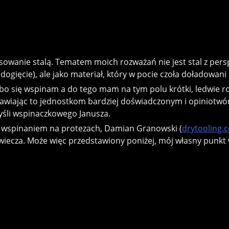
anie stalą. Tematem moich rozważań nie jest stal z perspe
dogięcie), ale jako materiał, który w pocie czoła doładowan
o się wspinam a do tego mam na tym polu krótki, ledwie roczn
ostawiając to jednostkom bardziej doświadczonym i opiniotwó
śli wspinaczkowego Janusza.
łym wspinaniem na protezach, Damian Granowski (
drytooling.
ecza. Może więc przedstawiony poniżej, mój własny punkt w