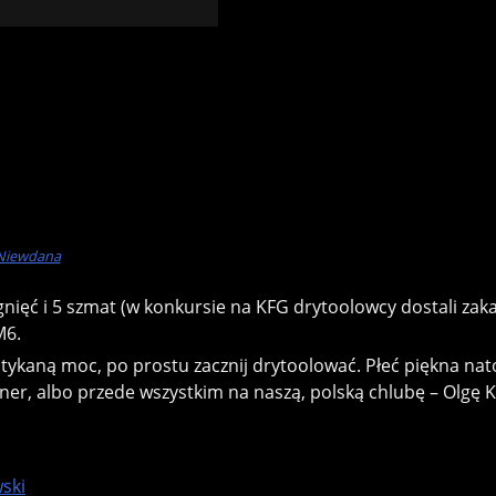
 Niewdana
gnięć i 5 szmat (w konkursie na KFG drytoolowcy dostali zak
M6.
otykaną moc, po prostu zacznij drytoolować. Płeć piękna na
ner, albo przede wszystkim na naszą, polską chlubę – Olgę K