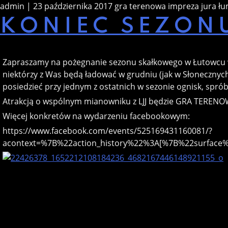
admin | 23 października 2017
gra terenowa
impreza
jura
łu
KONIEC SEZON
Zapraszamy na pożegnanie sezonu skałkowego w Łutowcu w 
niektórzy z Was będą ładować w grudniu (jak w Słonecznych 
posiedzieć przy jednym z ostatnich w sezonie ognisk, sprób
Atrakcją o wspólnym mianowniku z LJJ będzie GRA TEREN
Więcej konkretów na wydarzeniu facebookowym:
https://www.facebook.com/events/525169431160081/?
acontext=%7B%22action_history%22%3A[%7B%22surfa