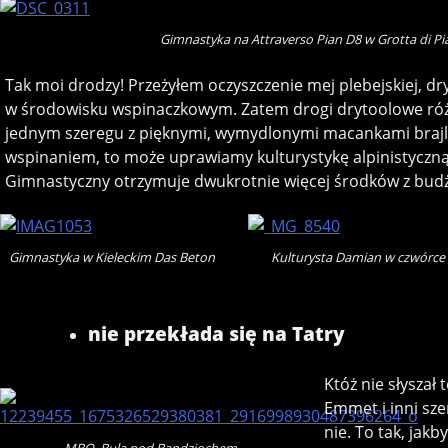
Gimnastyka na Attraverso Pian D8 w Grotta di Pi
Tak moi drodzy! Przeżyłem oczyszczenie mej plebejskiej, d
w środowisku wspinaczkowym. Zatem drogi drytoolowe różni
jednym szeregu z pięknymi, wymydlonymi macankami brajlem
wspinaniem, to może uprawiamy kulturystykę alpinistyczną
Gimnastyczny otrzymuje dwukrotnie więcej środków z budżet
Gimnastyka w Kieleckim Das Beton
Kulturysta Damian w czwórce
nie przekłada się na Tatry
Któż nie słyszał
Emmet i inni sze
nie. To tak, jak
MBO, Bula pod Bandziochem