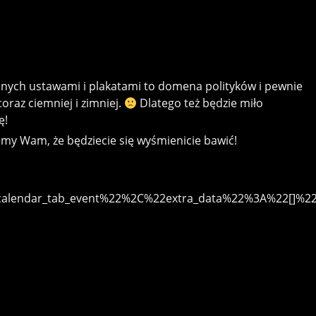
nych ustawami i plakatami to domena polityków i pewnie
oraz ciemniej i zimniej.
Dlatego też będzie miło
ę!
my Wam, że będziecie się wyśmienicie bawić!
calendar_tab_event%22%2C%22extra_data%22%3A%22[]