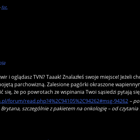
–
fot.
mija
ir i oglądasz TVN? Taaak! Znalazłeś swoje miejsce! Jeżeli c
 pojętą parchowizną. Zalesione pagórki okraszone wapien
ć się, że po powrotach ze wspinania Twoi sąsiedzi pytają si
om.pl/forum/read.php?4%2C94105%2C94262#msg-94262
– po
rytana, szczególnie z pakietem na onkologię – od czytani