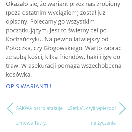
Okazało się, że wariant przez nas zrobiony
(poza ostatnim wyciągiem) został już
opisany. Polecamy go wszystkim
początkującym. Jest to świetny cel po
Kochańczyku. Na pewno łatwiejszy od
Potoczka, czy Głogowskiego. Warto zabrać
ze sobą kości, kilka friendów, haki i igły do
traw. W asekuracji pomaga wszechobecna
kosówka.
OPIS WARIANTU
SAKWA ostro atakuje
„Setka”, czyli wpierdol
NAWIGACJA
WPISU
zimowe Tatry.
na życzenie